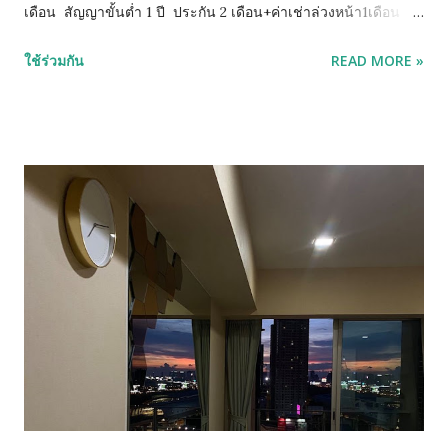
เดือน สัญญาขั้นต่ำ 1 ปี ประกัน 2 เดือน+ค่าเช่าล่วงหน้า1เดือน
ย้ายเข้าได้เลย เฟอร์นิเจอร์+เครื่องใช้ไฟฟ้า -แอร์ -ตู้เย็น
ใช้ร่วมกัน
READ MORE »
-เตาไฟฟ้า เครื่องดูดควัน -เครื่องทำน้ำอุ่น -ไมโครเวฟ -กลอน
ประตูดิจิตอล -ทีวี สิ่งอำนวยความสะดวก -Rooftop Garden
and pool -สระว่ายน้ำ ชั้นสูงเห็นวิวเมือง -ฟิตเนส -ห้องอ่าน
หนังสือ -ห้องโซเชียลคลับ โต๊ะพูล -ห้องซักผ้า -Max Valu ใต้คอน
โด -Access Key Card -CCTV และรปภ. 24 ชม. ที่ตั้ง -MRT
บางซ่อน -รถไฟฟ้าสายสีแดง สถานีบางซ่อน -ตลาดนัดชุมทาง
สยามยิปซี -บิ๊กซี วงศ์สว่าง -สำนักงานสรรพากรบางซื่อ
-โรงเรียนโยธินบูรณะ -สน.เตาปูน – ทางขึ้น-ลง ด่านรัชดาภ...